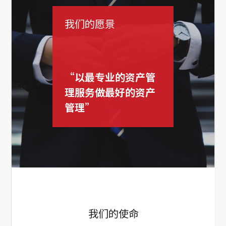
我们的愿景
“以最专业的资产管
理服务做最好的资产
管理”
我们的使命